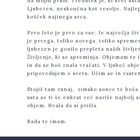
na mojih prsih. Trenutek je, ki svet usta
Ljubezen, neskončna kot vesolje. Najlepš
košček najinega srca.
Prvo leto je prvo za vse. Je največja ž
je prvega, toliko novega, toliko sprem
ljubezen je gonilo prepleta naših življe
Življenje, ki se spreminja. Objemam te in
in da se boš znala vračati. V ljubeč obj
pripovedujem o svetu. Učim se in raste
Stojiš tam zunaj, zimsko sonce te boža 
usta se ti še enkrat več nariše najbolj
objem. Hvala da si prišla.
Rada te imam.