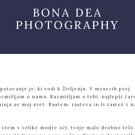
BONA DEA
PHOTOGRAPHY
Materinska in družinska fotografija
potovanje je, ki vodi k Življenju. V mesecih prej
azmišljam o nama. Razmišljam o tebi, najlepši čar
inja se moj svet. Rastem, rasteva in ti rasteš z 
že zrem v velike modre oči, tvoje malo drobno telo