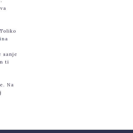
a.
ava
 Toliko
ina
e sanje
n ti
ke. Na
j