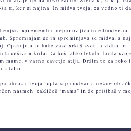
vi in življenje na novo začne. Sreča si, ki si prišl
a si, ker si najina. In midva tvoja, za vedno ti d
ivljenjska sprememba, neponovljiva in edinstvena.
emb. Spreminjam se in spreminjava se midva, a naj
nj. Opazujem te kako vase srkaš svet in vidim to
 ti sešivam krila. Da boš lahko letela, lovila svoj
em mame, v varno zavetje atija. Držim te za roko i
m s tabo.
po obrazu, tvoja topla sapa ustvarja nežne oblač
 srčen nasmeh, zakličeš “mama” in že prišibaš v mo