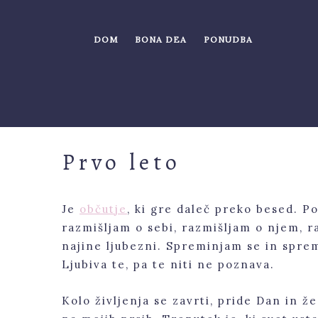
Skip
to
content
DOM
BONA DEA
PONUDBA
Prvo leto
Je
občutje
, ki gre daleč preko besed. Po
razmišljam o sebi, razmišljam o njem, r
najine ljubezni. Spreminjam se in sprem
Ljubiva te, pa te niti ne poznava.
Kolo življenja se zavrti, pride Dan in 